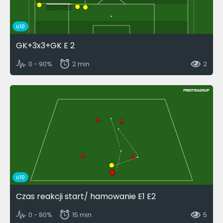
U10
GK+3x3+GK E 2
0 - 90%
2 min
2
U10
Czas reakcji start/ hamowanie E1 E2
0 - 80%
15 min
5