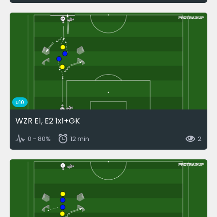
U10
WZR E1, E2 1x1+GK
0 - 80%
12 min
2