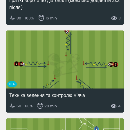
Гра 1х1 ворота по діагоналі (можливо додавати 2х2
після)
80 - 100%
16 min
3
U14
Техніка ведення та контролю м'яча
50 - 60%
20 min
4