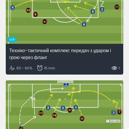
U14
Техніко-тактичний комплекс передач з ударом і
грою через фланг
60 - 80%
15 min
1