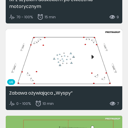
motorycznym
70 - 100%
15 min
9
U6
Zabawa ożywiająca „Wyspy”
0 - 100%
10 min
7