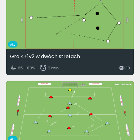
ALL
Gra 4+1v2 w dwóch strefach
65 - 80%
2 min
10
ALL