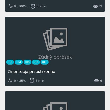
0 - 100%
10 min
12
Žádný obrázek
U13
U14
U15
U16
U17
Orientacja przestrzenna
0 - 35%
5 min
6