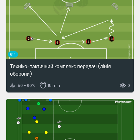
U14
Техніко-тактичний комплекс передач (лінія
оборони)
50 - 60%
15 min
0