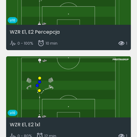
U10
WZR E1, E2 Percepcja
0 - 100%
10 min
1
U10
WZR E1, E2 1x1
0 - 80%
12 min
1