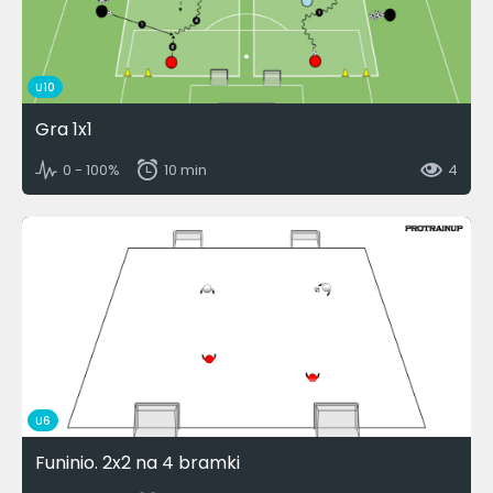
U10
Gra 1x1
0 - 100%
10 min
4
U6
Funinio. 2x2 na 4 bramki