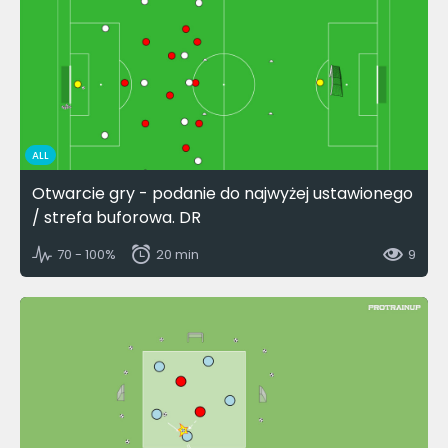
ALL
Otwarcie gry - podanie do najwyżej ustawionego
/ strefa buforowa. DR
70 - 100%
20 min
9