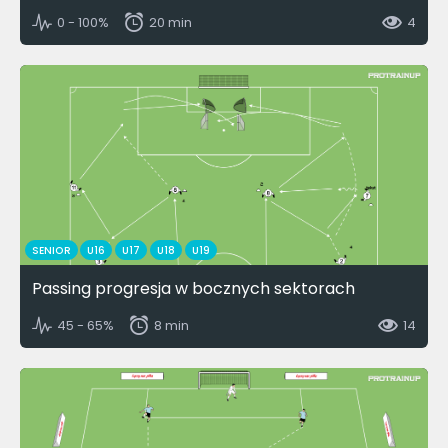
0 - 100%
20 min
4
SENIOR
U16
U17
U18
U19
Passing progresja w bocznych sektorach
45 - 65%
8 min
14