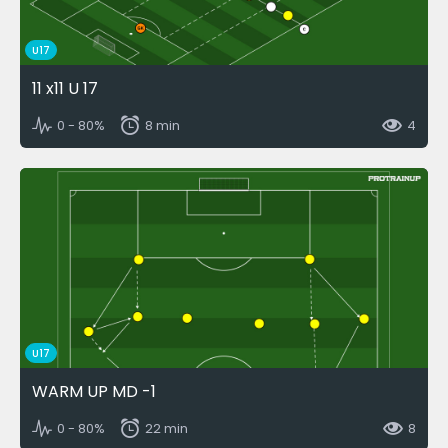
U17
11 x11 U 17
0 - 80%
8 min
4
U17
WARM UP MD -1
0 - 80%
22 min
8