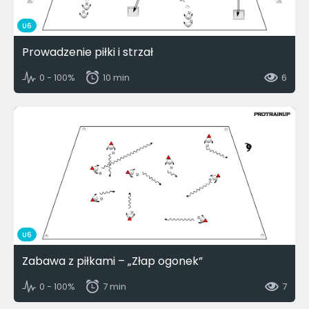
U6
Prowadzenie piłki i strzał
0 - 100%
10 min
6
U6
Zabawa z piłkami – „Złap ogonek”
0 - 100%
7 min
7