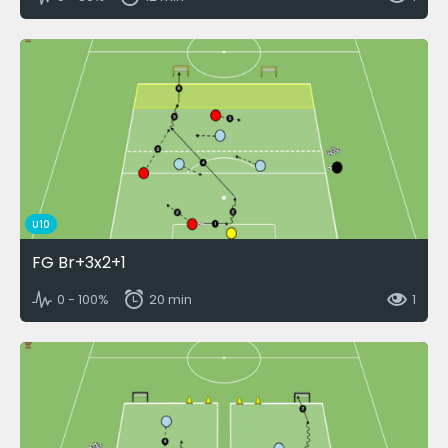
U10
FG Br+3x2+1
0 - 100%
20 min
1