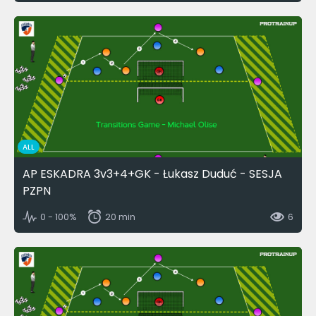
ALL
AP ESKADRA 3v3+4+GK - Łukasz Duduć - SESJA
PZPN
0 - 100%
20 min
6