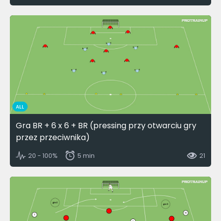
ALL
Gra BR + 6 x 6 + BR (pressing przy otwarciu gry
przez przeciwnika)
20 - 100%
5 min
21