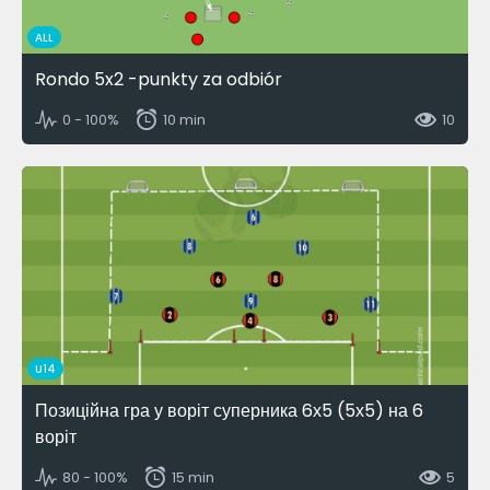
ALL
Rondo 5x2 -punkty za odbiór
0 - 100%
10 min
10
U14
Позиційна гра у воріт суперника 6х5 (5х5) на 6
воріт
80 - 100%
15 min
5