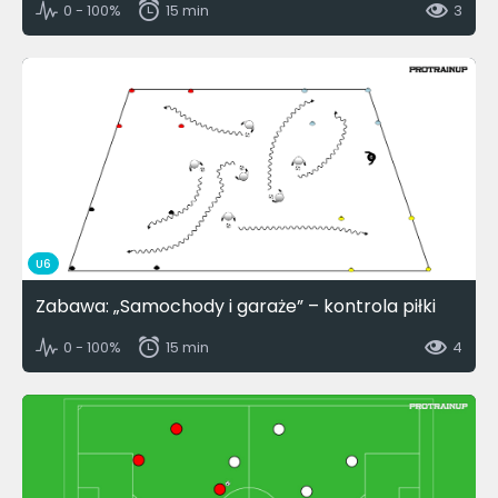
0 - 100%
15 min
3
U6
Zabawa: „Samochody i garaże” – kontrola piłki
0 - 100%
15 min
4