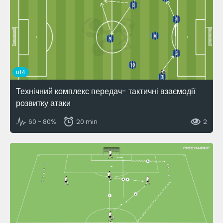
U14
Технічний комплекс передач- тактичні взаємодії
розвитку атаки
60 - 80%
20 min
2