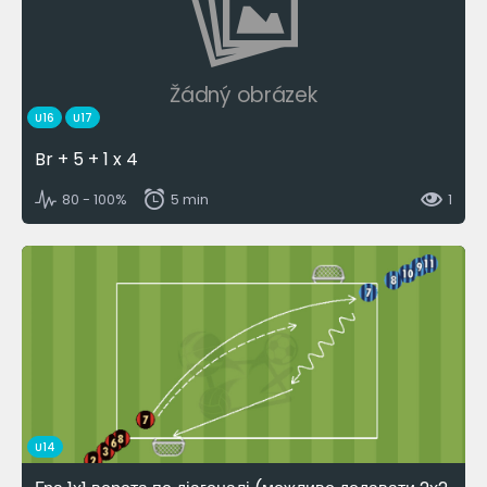
Žádný obrázek
U16
U17
Br + 5 + 1 x 4
80 - 100%
5 min
1
U14