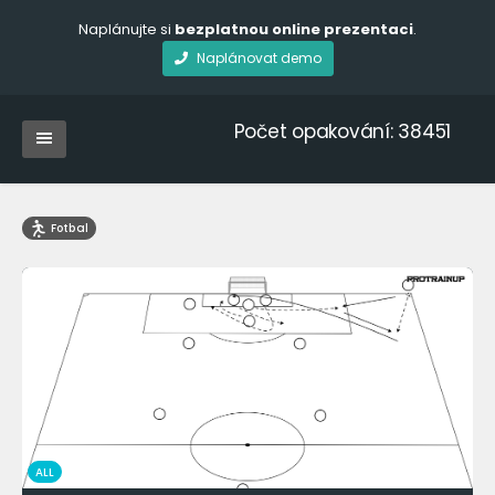
Naplánujte si
bezplatnou online prezentaci
.
Naplánovat demo
Počet opakování: 38451
Fotbal
ALL