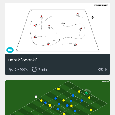
U6
Berek "ogonki"
0 - 100%
7 min
6