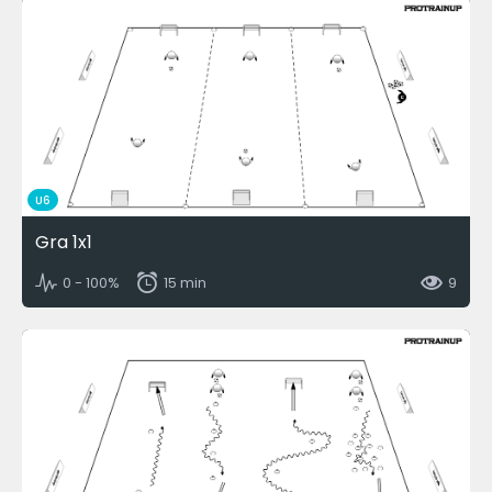
U6
Gra 1x1
0 - 100%
15 min
9