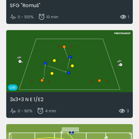
SFG "Romuś"
0 - 100%
10 min
1
U10
3x3+3 N E 1/E2
0 - 90%
4 min
3