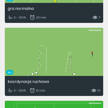
gra normalna
0 - 100%
20 min
7
ALL
koordynacja ruchowa
0 - 100%
10 min
13