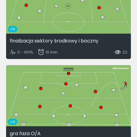
U15
finalizacja sektory środkowy i boczny
0 - 100%
10 min
22
U15
gra faza O/A