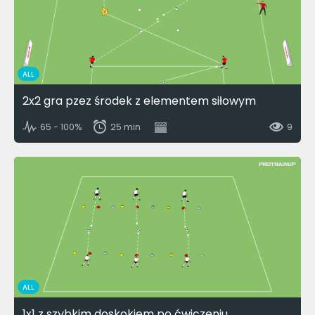
ALL
2x2 gra pzez środek z elementem siłowym
65 - 100%
25 min
9
ALL
1x1 z szybkim doskokiem po ćwiczeniu