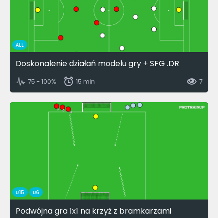
ALL
Doskonalenie działań modelu gry + SFG .DR
75 - 100%
15 min
7
U15
U6
Podwójna gra 1x1 na krzyż z bramkarzami