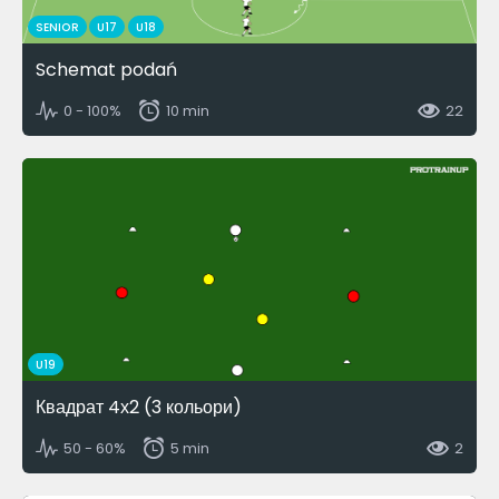
SENIOR
U17
U18
Schemat podań
0 - 100%
10 min
22
U19
Квадрат 4х2 (3 кольори)
50 - 60%
5 min
2