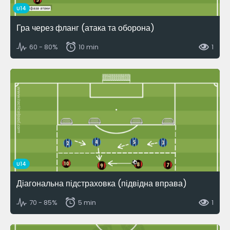
U14
Гра через фланг (атака та оборона)
60 - 80%
10 min
1
U14
Діагональна підстраховка (підвідна вправа)
70 - 85%
5 min
1