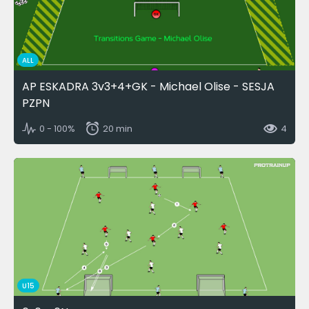
ALL
AP ESKADRA 3v3+4+GK - Michael Olise - SESJA
PZPN
0 - 100%
20 min
4
U15