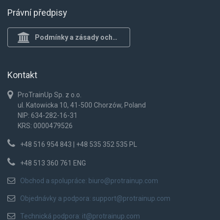
Právní předpisy
Podmínky a zásady ochrany osob.
Kontakt
ProTrainUp Sp. z o.o.
ul. Katowicka 10, 41-500 Chorzów, Poland
NIP: 634-282-16-31
KRS: 0000479526
+48 516 954 843 | +48 535 352 535 PL
+48 513 360 761 ENG
Obchod a spolupráce:
biuro@protrainup.com
Objednávky a podpora:
support@protrainup.com
Technická podpora:
it@protrainup.com