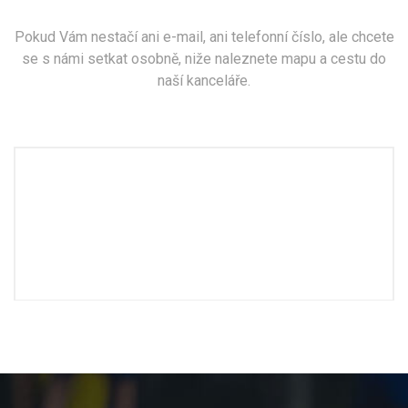
Pokud Vám nestačí ani e-mail, ani telefonní číslo, ale chcete
se s námi setkat osobně, niže naleznete mapu a cestu do
naší kanceláře.