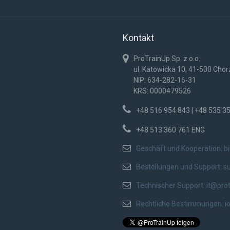
Kontakt
ProTrainUp Sp. z o.o.
ul. Katowicka 10, 41-500 Cho
NIP: 634-282-16-31
KRS: 0000479526
+48 516 954 843 | +48 535 3
+48 513 360 761 ENG
Geschäft und Kooperation:
b
Bestellungen und Support:
s
Technischer Support:
it@pro
Rechtliche Bestimmungen:
i