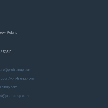
rzów, Poland
52 535 PL
iuro@protrainup.com
upport@protrainup.com
trainup.com
od@protrainup.com